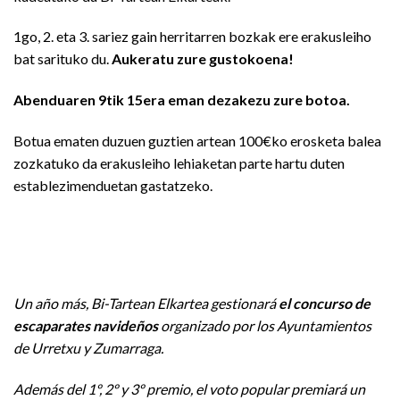
1go, 2. eta 3. sariez gain herritarren bozkak ere erakusleiho
bat sarituko du.
Aukeratu zure gustokoena!
Abenduaren 9tik 15era eman dezakezu zure botoa.
Botua ematen duzuen guztien artean 100€ko erosketa balea
zozkatuko da erakusleiho lehiaketan parte hartu duten
establezimenduetan gastatzeko.
Un año más, Bi-Tartean Elkartea gestionará
el concurso de
escaparates navideños
organizado por los Ayuntamientos
de Urretxu y Zumarraga.
Además del 1º, 2º y 3º premio, el voto popular premiará un