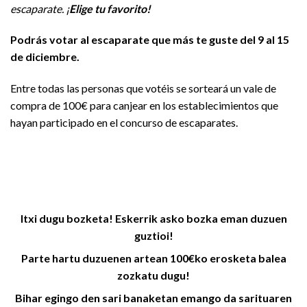
escaparate. ¡
Elige tu favorito!
Podrás votar al escaparate que más te guste del 9 al 15
de diciembre.
Entre todas las personas que votéis se sorteará un vale de
compra de 100€ para canjear en los establecimientos que
hayan participado en el concurso de escaparates.
Itxi dugu bozketa! Eskerrik asko bozka eman duzuen
guztioi!
Parte hartu duzuenen artean 100€ko erosketa balea
zozkatu dugu!
Bihar egingo den sari banaketan emango da sarituaren