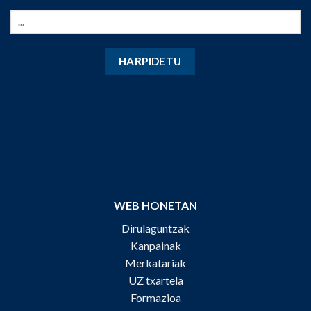
WEB HONETAN
Dirulaguntzak
Kanpainak
Merkatariak
UZ txartela
Formazioa