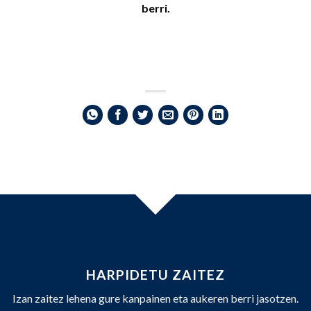
berri.
HARPIDETU ZAITEZ
Izan zaitez lehena gure kanpainen eta aukeren berri jasotzen.