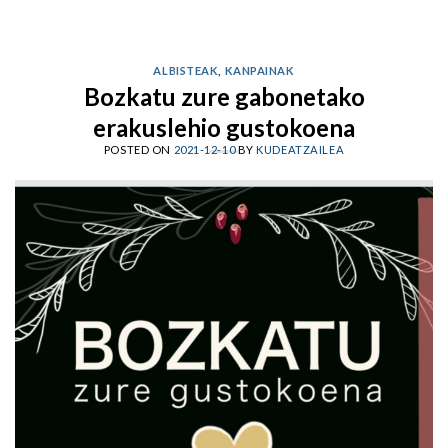
ALBISTEAK
,
KANPAINAK
Bozkatu zure gabonetako
erakuslehio gustokoena
POSTED ON
2021-12-10
BY
KUDEATZAILEA