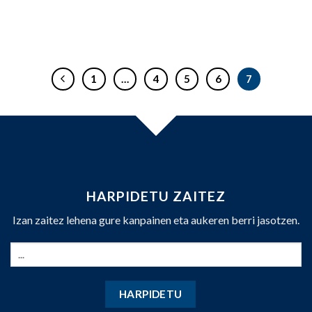
1
…
4
5
6
7
HARPIDETU ZAITEZ
Izan zaitez lehena gure kanpainen eta aukeren berri jasotzen.