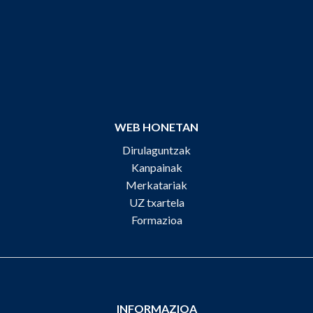
WEB HONETAN
Dirulaguntzak
Kanpainak
Merkatariak
UZ txartela
Formazioa
INFORMAZIOA