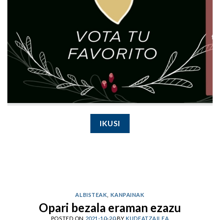
IKUSI
ALBISTEAK
,
KANPAINAK
Opari bezala eraman ezazu
POSTED ON
2021-10-20
BY
KUDEATZAILEA