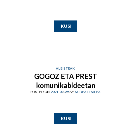
IKUSI
ALBISTEAK
GOGOZ ETA PREST
komunikabideetan
POSTED ON
2021-09-29
BY
KUDEATZAILEA
IKUSI