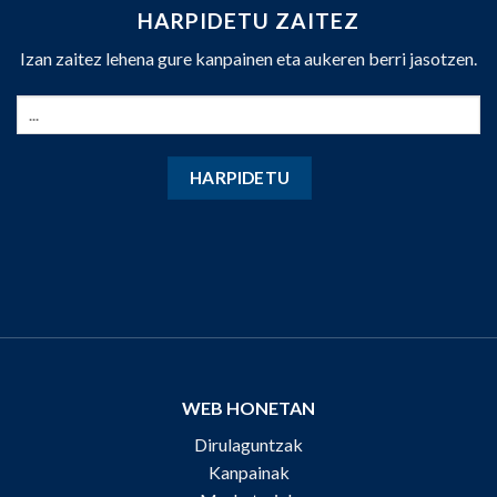
HARPIDETU ZAITEZ
Izan zaitez lehena gure kanpainen eta aukeren berri jasotzen.
WEB HONETAN
Dirulaguntzak
Kanpainak