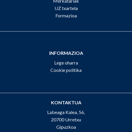
Merkatariak
UZ txartela
Formazioa
INFORMAZIOA
Lege oharra
Cookie politika
KONTAKTUA
Labeaga Kalea, 56,
20700 Urretxu
Gipuzkoa