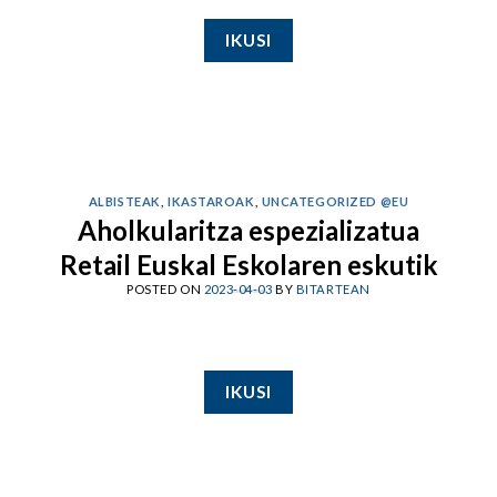
IKUSI
ALBISTEAK
,
IKASTAROAK
,
UNCATEGORIZED @EU
Aholkularitza espezializatua
Retail Euskal Eskolaren eskutik
POSTED ON
2023-04-03
BY
BITARTEAN
IKUSI