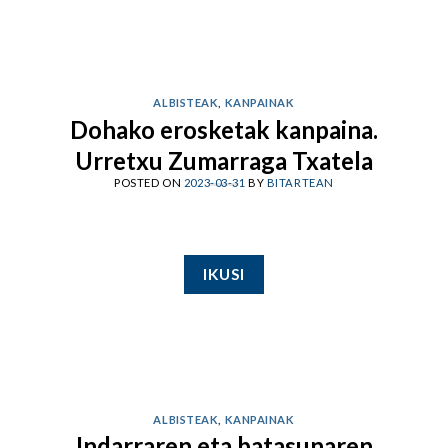
ALBISTEAK
,
KANPAINAK
Dohako erosketak kanpaina.
Urretxu Zumarraga Txatela
POSTED ON
2023-03-31
BY
BITARTEAN
IKUSI
ALBISTEAK
,
KANPAINAK
Indarraren eta batasunaren