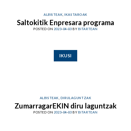
ALBISTEAK
,
IKASTAROAK
Saltokitik Enpresara programa
POSTED ON
2023-04-03
BY
BITARTEAN
IKUSI
ALBISTEAK
,
DIRULAGUNTZAK
ZumarragarEKIN diru laguntzak
POSTED ON
2023-04-03
BY
BITARTEAN