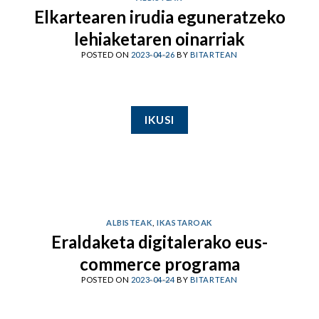
Elkartearen irudia eguneratzeko
lehiaketaren oinarriak
POSTED ON
2023-04-26
BY
BITARTEAN
IKUSI
ALBISTEAK
,
IKASTAROAK
Eraldaketa digitalerako eus-
commerce programa
POSTED ON
2023-04-24
BY
BITARTEAN