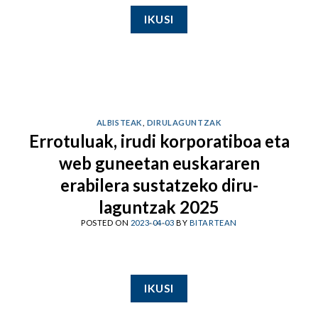
IKUSI
ALBISTEAK
,
DIRULAGUNTZAK
Errotuluak, irudi korporatiboa eta
web guneetan euskararen
erabilera sustatzeko diru-
laguntzak 2025
POSTED ON
2023-04-03
BY
BITARTEAN
IKUSI