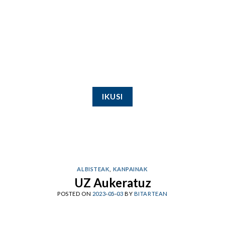
IKUSI
ALBISTEAK
,
KANPAINAK
UZ Aukeratuz
POSTED ON
2023-05-03
BY
BITARTEAN