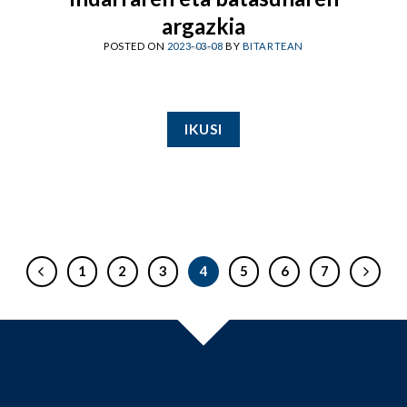
argazkia
POSTED ON
2023-03-08
BY
BITARTEAN
IKUSI
1
2
3
4
5
6
7