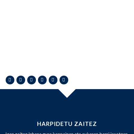
HARPIDETU ZAITEZ
Izan zaitez lehena gure kanpainen eta aukeren berri jasotzen.