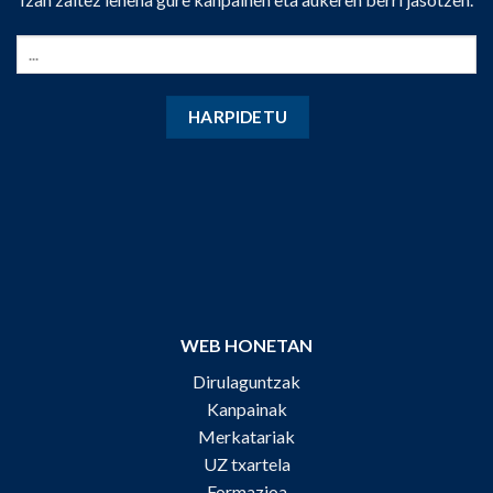
WEB HONETAN
Dirulaguntzak
Kanpainak
Merkatariak
UZ txartela
Formazioa