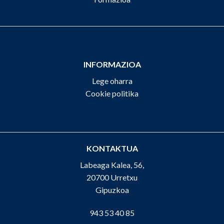
INFORMAZIOA
Lege oharra
Cookie politika
KONTAKTUA
Labeaga Kalea, 56,
20700 Urretxu
Gipuzkoa
943 53 40 85