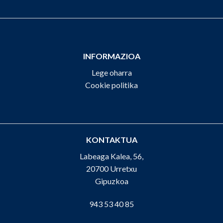
INFORMAZIOA
Lege oharra
Cookie politika
KONTAKTUA
Labeaga Kalea, 56,
20700 Urretxu
Gipuzkoa
943 53 40 85