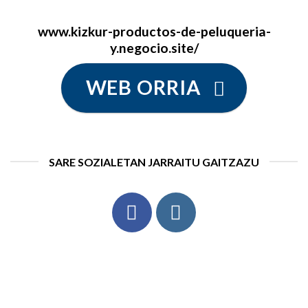
www.kizkur-productos-de-peluqueria-
y.negocio.site/
WEB ORRIA
SARE SOZIALETAN JARRAITU GAITZAZU