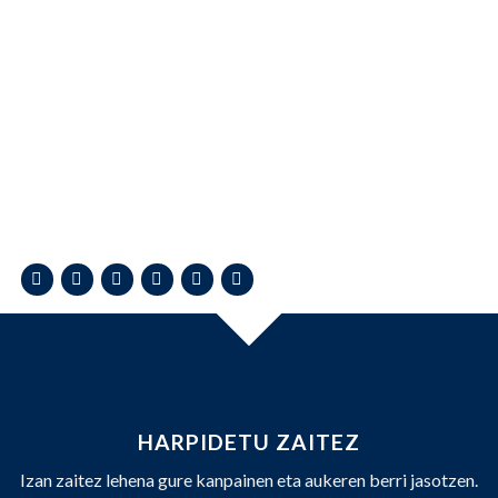
HARPIDETU ZAITEZ
Izan zaitez lehena gure kanpainen eta aukeren berri jasotzen.