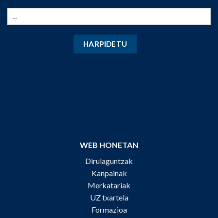
WEB HONETAN
Dirulaguntzak
Kanpainak
Merkatariak
UZ txartela
Formazioa