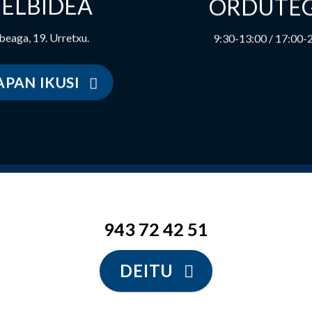
ELBIDEA
ORDUTEG
beaga, 19. Urretxu.
9:30-13:00 / 17:00-
PAN IKUSI
943 72 42 51
DEITU