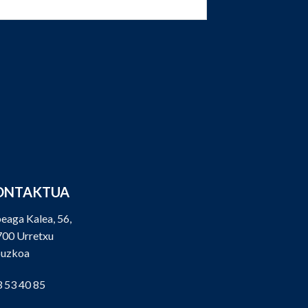
ONTAKTUA
eaga Kalea, 56,
00 Urretxu
puzkoa
 53 40 85