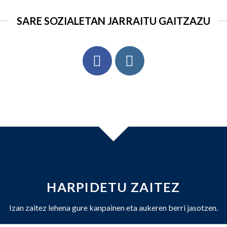
SARE SOZIALETAN JARRAITU GAITZAZU
HARPIDETU ZAITEZ
Izan zaitez lehena gure kanpainen eta aukeren berri jasotzen.