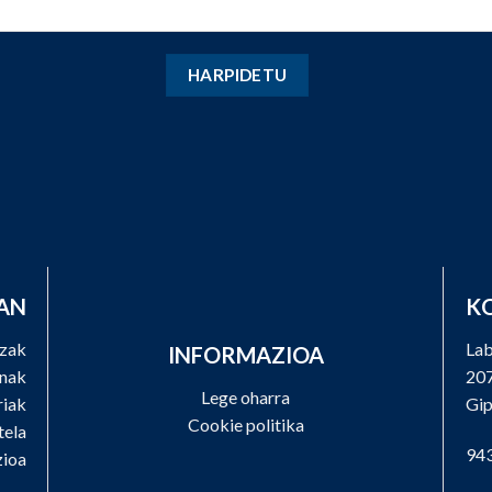
AN
K
tzak
Lab
INFORMAZIOA
nak
207
Lege oharra
iak
Gi
Cookie politika
tela
943
ioa