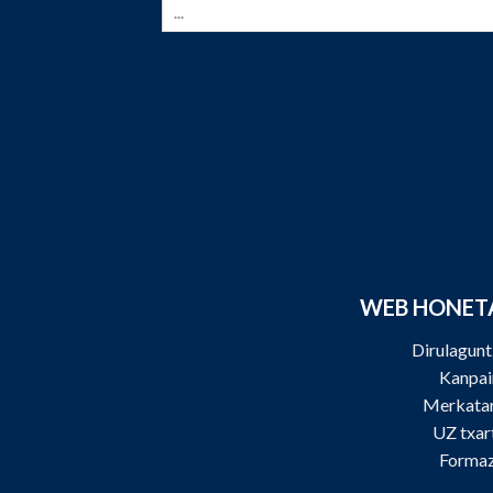
WEB HONET
Dirulagun
Kanpai
Merkatar
UZ txar
Formaz