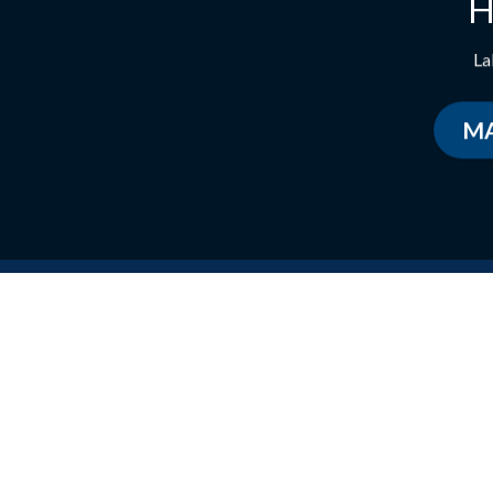
H
La
MA