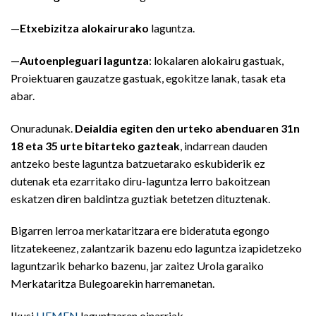
—
Etxebizitza alokairurako
laguntza.
—
Autoenpleguari
laguntza
: lokalaren alokairu gastuak,
Proiektuaren gauzatze gastuak, egokitze lanak, tasak eta
abar.
Onuradunak.
Deialdia egiten den urteko abenduaren 31n
18 eta 35 urte bitarteko gazteak
, indarrean dauden
antzeko beste laguntza batzuetarako eskubiderik ez
dutenak eta ezarritako diru-laguntza lerro bakoitzean
eskatzen diren baldintza guztiak betetzen dituztenak.
Bigarren lerroa merkataritzara ere bideratuta egongo
litzatekeenez, zalantzarik bazenu edo laguntza izapidetzeko
laguntzarik beharko bazenu, jar zaitez Urola garaiko
Merkataritza Bulegoarekin harremanetan.
Ikusi
HEMEN
laguntzaren oinarriak.