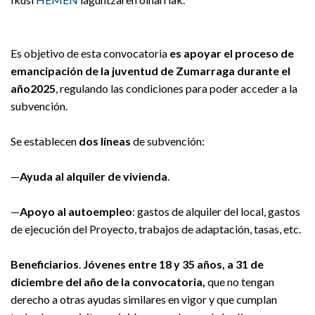
Es
objetivo
de
esta
convocatoria
es
apoyar
el
proceso
de
emancipación
de
la
juventud
de
Zumarraga
durante
el
año
2025
,
regulando
las
condiciones
para
poder
acceder
a
la
subvención.
Se
establecen
dos
líneas
de
subvención:
—
Ayuda
al
alquiler
de
vivienda
.
—
Apoyo
al
autoempleo
:
gastos
de
alquiler
del
local,
gastos
de
ejecución
del
Proyecto,
trabajos
de
adaptación,
tasas,
etc.
Beneficiarios
.
Jóvenes
entre
18
y
35
años,
a
31
de
diciembre
del
año
de
la
convocatoria,
que
no
tengan
derecho
a
otras
ayudas
similares
en
vigor
y
que
cumplan