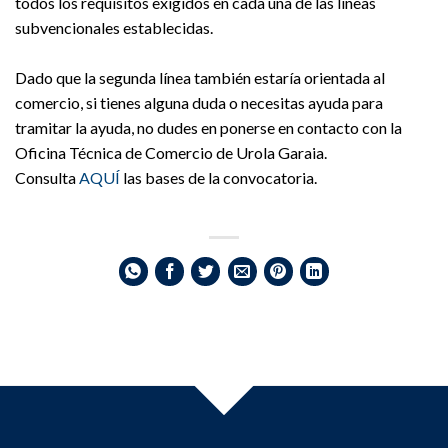
todos
los
requisitos
exigidos
en
cada
una
de
las
líneas
subvencionales
establecidas.
Dado
que
la
segunda
línea
también
estaría
orientada
al
comercio,
si
tienes
alguna
duda
o
necesitas
ayuda
para
tramitar
la
ayuda,
no
dudes
en
ponerse
en
contacto
con
la
Oficina
Técnica de
Comercio
de
Urola Garaia.
Consulta
AQUÍ
las bases de la convocatoria.