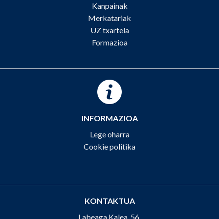
Kanpainak
Merkatariak
UZ txartela
Formazioa
INFORMAZIOA
Lege oharra
Cookie politika
KONTAKTUA
Labeaga Kalea, 56,