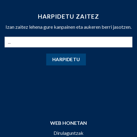
HARPIDETU ZAITEZ
Izan zaitez lehena gure kanpainen eta aukeren berri jasotzen.
WEB HONETAN
Dirulaguntzak