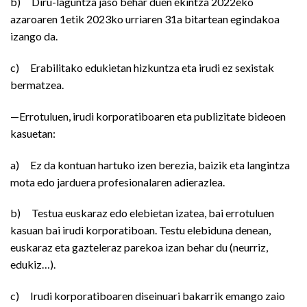
b) Diru-laguntza jaso behar duen ekintza 2022eko
azaroaren 1etik 2023ko urriaren 31a bitartean egindakoa
izango da.
c) Erabilitako edukietan hizkuntza eta irudi ez sexistak
bermatzea.
—Errotuluen, irudi korporatiboaren eta publizitate bideoen
kasuetan:
a) Ez da kontuan hartuko izen berezia, baizik eta langintza
mota edo jarduera profesionalaren adierazlea.
b) Testua euskaraz edo elebietan izatea, bai errotuluen
kasuan bai irudi korporatiboan. Testu elebiduna denean,
euskaraz eta gazteleraz parekoa izan behar du (neurriz,
edukiz…).
c) Irudi korporatiboaren diseinuari bakarrik emango zaio