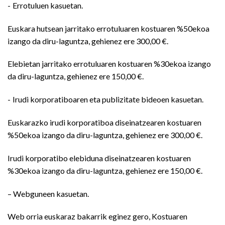
- Errotuluen kasuetan.
Euskara hutsean jarritako errotuluaren kostuaren %50ekoa
izango da diru-laguntza, gehienez ere 300,00 €.
Elebietan jarritako errotuluaren kostuaren %30ekoa izango
da diru-laguntza, gehienez ere 150,00 €.
- Irudi korporatiboaren eta publizitate bideoen kasuetan.
Euskarazko irudi korporatiboa diseinatzearen kostuaren
%50ekoa izango da diru-laguntza, gehienez ere 300,00 €.
Irudi korporatibo elebiduna diseinatzearen kostuaren
%30ekoa izango da diru-laguntza, gehienez ere 150,00 €.
– Webguneen kasuetan.
Web orria euskaraz bakarrik eginez gero, Kostuaren