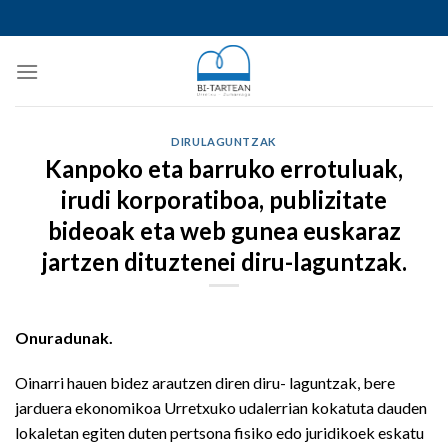
Skip
to
content
DIRULAGUNTZAK
Kanpoko eta barruko errotuluak,
irudi korporatiboa, publizitate
bideoak eta web gunea euskaraz
jartzen dituztenei diru-laguntzak.
Onuradunak.
Oinarri hauen bidez arautzen diren diru- laguntzak, bere
jarduera ekonomikoa Urretxuko udalerrian kokatuta dauden
lokaletan egiten duten pertsona fisiko edo juridikoek eskatu