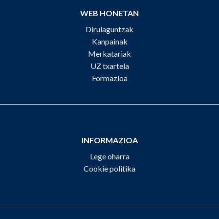
WEB HONETAN
Dirulaguntzak
Kanpainak
Merkatariak
UZ txartela
Formazioa
INFORMAZIOA
Lege oharra
Cookie politika