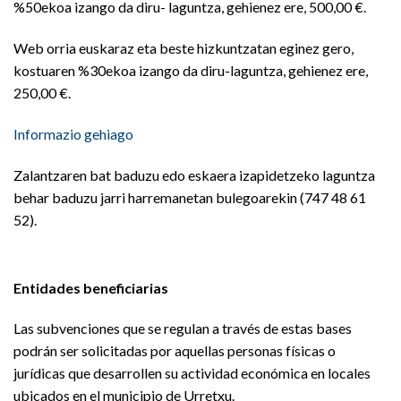
%50ekoa izango da
diru- laguntza, gehienez ere, 500,00 €.
Web orria euskaraz eta beste hizkuntzatan eginez gero,
kostuaren %30ekoa izango da diru-laguntza, gehienez ere,
250,00 €.
Informazio gehiago
Zalantzaren bat baduzu edo eskaera izapidetzeko laguntza
behar baduzu jarri harremanetan bulegoarekin (747 48 61
52).
Entidades beneficiarias
Las subvenciones que se regulan a través de estas bases
podrán ser solicitadas por aquellas personas físicas o
jurídicas que desarrollen su actividad económica en locales
ubicados en el municipio de Urretxu.