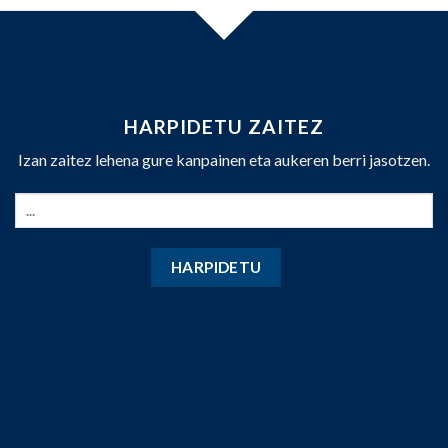
HARPIDETU ZAITEZ
Izan zaitez lehena gure kanpainen eta aukeren berri jasotzen.