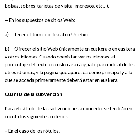
bolsas, sobres, tarjetas de visita, impresos, etc…).
—En los supuestos de sitios Web:
a) Tener el domicilio fiscal en Urretxu.
b) Ofrecer el sitio Web únicamente en euskera o en euskera
y otros idiomas. Cuando coexistan varios idiomas, el
porcentaje del texto en euskera será igual o parecido al de los
otros idiomas, y la página que aparezca como principal y a la
que se acceda primeramente deberá estar en euskera.
Cuantía de la subvención
Para el cálculo de las subvenciones a conceder se tendrán en
cuenta los siguientes criterios:
– En el caso de los rótulos.