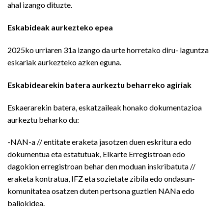
ahal izango dituzte.
Eskabideak aurkezteko epea
2025ko urriaren 31a izango da urte horretako diru- laguntza
eskariak aurkezteko azken eguna.
Eskabidearekin batera aurkeztu beharreko agiriak
Eskaerarekin batera, eskatzaileak honako dokumentazioa
aurkeztu beharko du:
-NAN-a // entitate eraketa jasotzen duen eskritura edo
dokumentua eta estatutuak, Elkarte Erregistroan edo
dagokion erregistroan behar den moduan inskribatuta //
eraketa kontratua, IFZ eta sozietate zibila edo ondasun-
komunitatea osatzen duten pertsona guztien NANa edo
baliokidea.