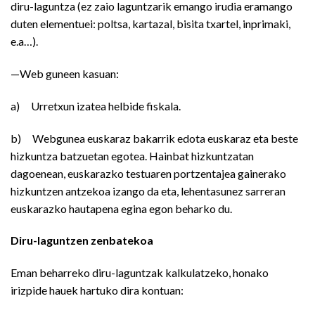
diru-laguntza (ez zaio laguntzarik emango irudia eramango
duten elementuei: poltsa, kartazal, bisita txartel, inprimaki,
e.a…).
—Web guneen kasuan:
a) Urretxun izatea helbide fiskala.
b) Webgunea euskaraz bakarrik edota euskaraz eta beste
hizkuntza batzuetan egotea. Hainbat hizkuntzatan
dagoenean, euskarazko testuaren portzentajea gainerako
hizkuntzen antzekoa izango da eta, lehentasunez sarreran
euskarazko hautapena egina egon beharko du.
Diru-laguntzen zenbatekoa
Eman beharreko diru-laguntzak kalkulatzeko, honako
irizpide hauek hartuko dira kontuan: