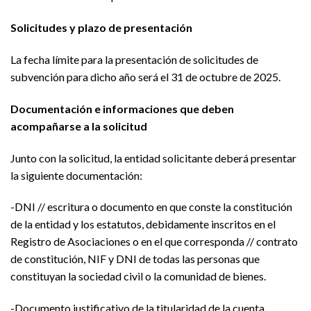
Solicitudes y plazo de presentación
La fecha límite para la presentación de solicitudes de
subvención para dicho año será el 31 de octubre de 2025.
Documentación e informaciones que deben
acompañarse a la solicitud
Junto con la solicitud, la entidad solicitante deberá presentar
la siguiente documentación:
-DNI // escritura o documento en que conste la constitución
de la entidad y los estatutos, debidamente inscritos en el
Registro de Asociaciones o en el que corresponda // contrato
de constitución, NIF y DNI de todas las personas que
constituyan la sociedad civil o la comunidad de bienes.
-Documento justificativo de la titularidad de la cuenta