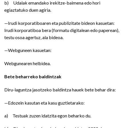
b) Udalak emandako irekitze-baimena edo hori
egiaztatuko duen agiria.
—Irudi korporatiboaren eta publizitate bideon kasuetan:
Irudi korporatiboa bera (formatu digitalean edo paperean),
testu osoa agertuz, ala bideoa.
—Webguneen kasuetan:
Webgunearen helbidea.
Bete beharreko baldintzak
Diru-laguntza jasotzeko baldintza hauek bete behar dira:
—Edozein kasutan eta kasu guztietarako:
a) Testuak zuzen idatzita egon beharko du.