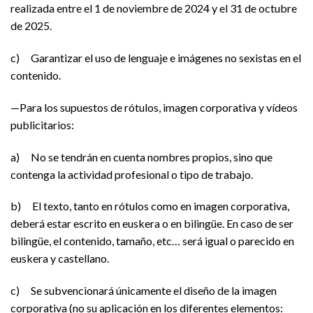
realizada entre el 1 de noviembre de 2024 y el 31 de octubre
de 2025.
c) Garantizar el uso de lenguaje e imágenes no sexistas en el
contenido.
—Para los supuestos de rótulos, imagen corporativa y vídeos
publicitarios:
a) No se tendrán en cuenta nombres propios, sino que
contenga la actividad profesional o tipo de trabajo.
b) El texto, tanto en rótulos como en imagen corporativa,
deberá estar escrito en euskera o en bilingüe. En caso de ser
bilingüe, el contenido, tamaño, etc… será igual o parecido en
euskera y castellano.
c) Se subvencionará únicamente el diseño de la imagen
corporativa (no su aplicación en los diferentes elementos: