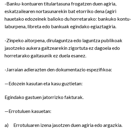
-Banku-kontuaren titulartasuna frogatzen duen agiria,
eskatzailearen nortasunarekin bat etorriko dena (agiri
hauetako edozeinek balioko du horretarako: bankuko kontu-
laburpena, libreta edo bankuak egindako egiaztagiria.
-Zinpeko aitorpena, dirulaguntza edo laguntza publikoak
jasotzeko aukera galtzearekin zigortuta ez dagoela edo
horretarako gaitasunik ez duela esanez.
-Jarraian adierazten den dokumentazio espezifikoa:
—Edozein kasutan eta kasu guztietan:
Egindako gastuen jatorrizko fakturak.
—Errotuluen kasuetan:
a) Errotuluaren izena jasotzen duen agiria edo argazkia.