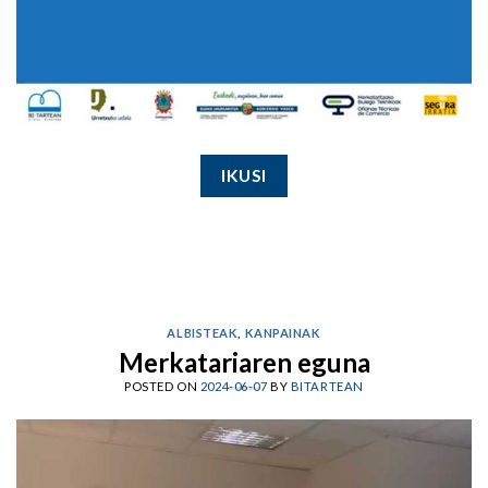
IKUSI
ALBISTEAK
,
KANPAINAK
Merkatariaren eguna
POSTED ON
2024-06-07
BY
BITARTEAN