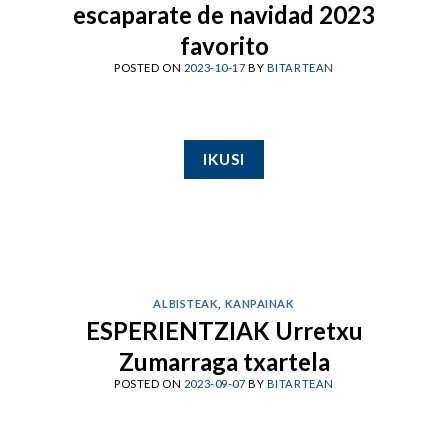
escaparate de navidad 2023
favorito
POSTED ON
2023-10-17
BY
BITARTEAN
IKUSI
ALBISTEAK
,
KANPAINAK
ESPERIENTZIAK Urretxu
Zumarraga txartela
POSTED ON
2023-09-07
BY
BITARTEAN