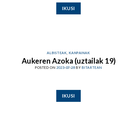
IKUSI
ALBISTEAK
,
KANPAINAK
Aukeren Azoka (uztailak 19)
POSTED ON
2023-07-28
BY
BITARTEAN
IKUSI