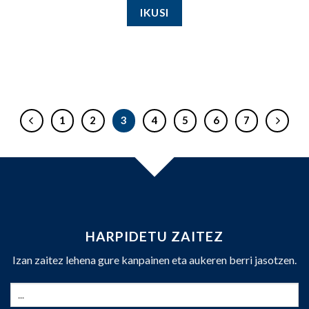
IKUSI
1
2
3
4
5
6
7
HARPIDETU ZAITEZ
Izan zaitez lehena gure kanpainen eta aukeren berri jasotzen.