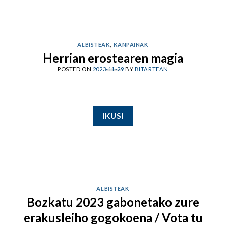
ALBISTEAK
,
KANPAINAK
Herrian erostearen magia
POSTED ON
2023-11-29
BY
BITARTEAN
IKUSI
ALBISTEAK
Bozkatu 2023 gabonetako zure
erakusleiho gogokoena / Vota tu