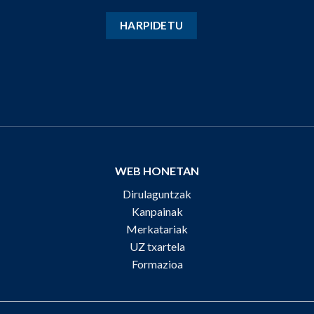
WEB HONETAN
Dirulaguntzak
Kanpainak
Merkatariak
UZ txartela
Formazioa