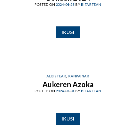
POSTED ON
2024-04-28
BY
BITARTEAN
IKUSI
ALBISTEAK
,
KANPAINAK
Aukeren Azoka
POSTED ON
2024-03-01
BY
BITARTEAN
IKUSI