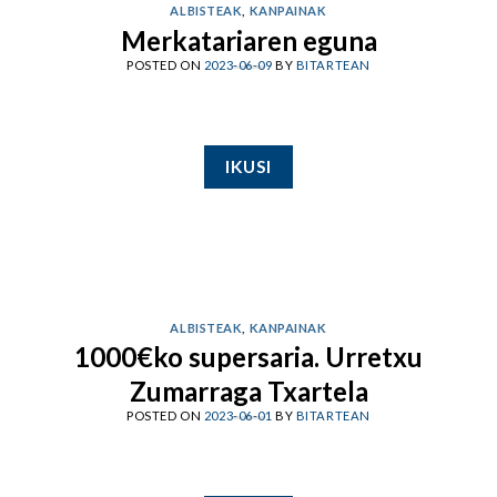
ALBISTEAK
,
KANPAINAK
Merkatariaren eguna
POSTED ON
2023-06-09
BY
BITARTEAN
IKUSI
ALBISTEAK
,
KANPAINAK
1000€ko supersaria. Urretxu
Zumarraga Txartela
POSTED ON
2023-06-01
BY
BITARTEAN