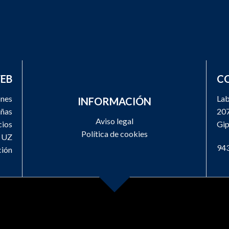
WEB
C
ones
Lab
INFORMACIÓN
ñas
207
Aviso legal
ios
Gi
Política de cookies
a UZ
943
ión