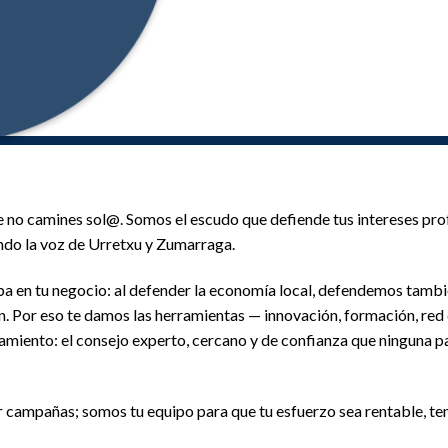
ue no camines sol@. Somos el escudo que defiende tus intereses pr
endo la voz de Urretxu y Zumarraga.
 en tu negocio: al defender la economía local, defendemos también
an. Por eso te damos las herramientas — innovación, formación, re
iento: el consejo experto, cercano y de confianza que ninguna pa
campañas; somos tu equipo para que tu esfuerzo sea rentable, ten