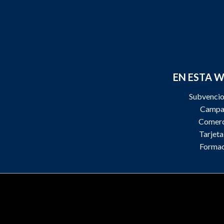
EN ESTA 
Subvenci
Campa
Comerc
Tarjet
Formac