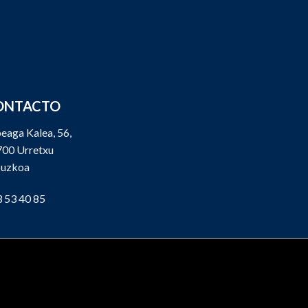
ONTACTO
eaga Kalea, 56,
00 Urretxu
puzkoa
 53 40 85